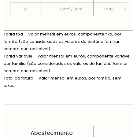
3
3
10
3.6m
/ 36m
2.51€
22.88
Tarifa fixa – Valor mensal em euros, componente fixa, por
família (são considerados os valores do tarifário familiar
sempre que aplicável).
Tarifa variável – Valor mensal em euros, componente variável,
por família (são considerados os valores do tarifário familiar
sempre que aplicável).
Total da fatura – Valor mensal em euros, por família, sem
taxas.
PREÇOS EM CADA DIMENSÃO FAMILIAR
Abastecimento