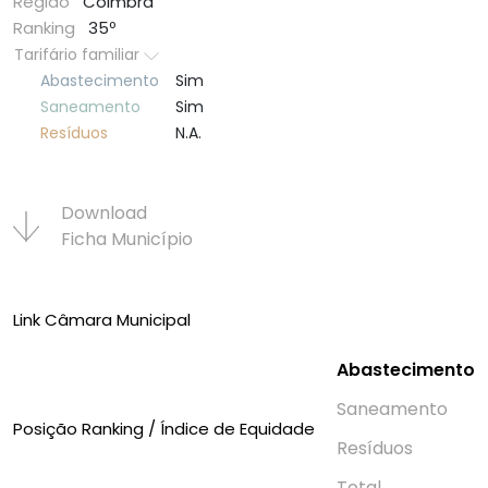
Região
Coimbra
Ranking
35º
Tarifário familiar
Abastecimento
Sim
Saneamento
Sim
Resí­duos
N.A.
Download
Ficha Municí­pio
Link Câmara Municipal
Abastecimento
Saneamento
Posição Ranking / Índice de Equidade
Resí­duos
Total