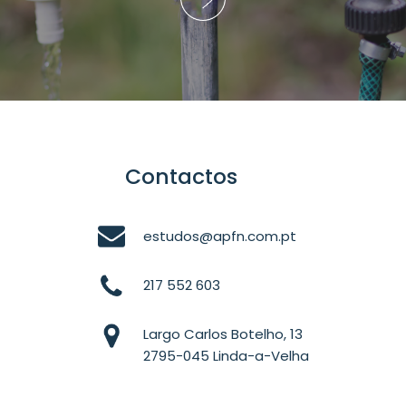
Contactos
estudos@apfn.com.pt
217 552 603
Largo Carlos Botelho, 13
2795-045 Linda-a-Velha