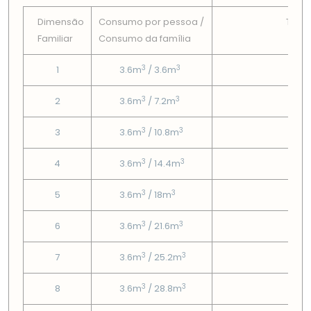
Dimensão
Consumo por pessoa /
Tarif
Familiar
Consumo da famí­lia
Fix
3
3
1
3.6m
/ 3.6m
2.51
3
3
2
3.6m
/ 7.2m
2.51
3
3
3
3.6m
/ 10.8m
2.51
3
3
4
3.6m
/ 14.4m
2.51
3
3
5
3.6m
/ 18m
2.51
3
3
6
3.6m
/ 21.6m
2.51
3
3
7
3.6m
/ 25.2m
2.51
3
3
8
3.6m
/ 28.8m
2.51