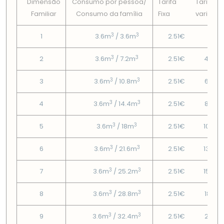
Dimensão
Consumo por pessoa/
Tarifa
Tarifa
Familiar
Consumo da famí­lia
Fixa
variável
3
3
1
3.6m
/ 3.6m
2.51€
2€
3
3
2
3.6m
/ 7.2m
2.51€
4.22€
3
3
3
3.6m
/ 10.8m
2.51€
6.57€
3
3
4
3.6m
/ 14.4m
2.51€
8.92€
3
3
5
3.6m
/ 18m
2.51€
10.98
3
3
6
3.6m
/ 21.6m
2.51€
13.36
3
3
7
3.6m
/ 25.2m
2.51€
15.74
3
3
8
3.6m
/ 28.8m
2.51€
18.12€
3
3
9
3.6m
/ 32.4m
2.51€
20.5€