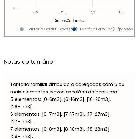
0
2,5
5,0
7,5
10,0
Dimensão familiar
Tarifário Geral (€/pessoa)
Tarifário Familiar (€/pessoa)
Notas ao tarifário
Tarifário familiar atribuído a agregados com 5 ou
mais elementos. Novos escalões de consumo:
5 elementos: [0-6m3], ]6-16m3], ]16-26m3],
]26-...m3[.
6 elementos: [0-7m3], ]7-17m3], ]17-27m3],
]27-...m3[.
7 elementos: [0-8m3], ]8-18m3], ]18-28m3],
]28-...m3[.