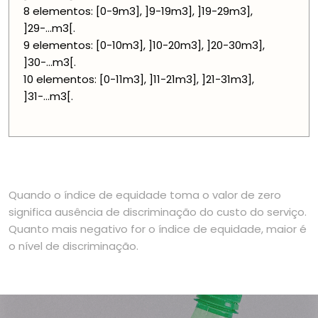
8 elementos: [0-9m3], ]9-19m3], ]19-29m3],
]29-...m3[.
9 elementos: [0-10m3], ]10-20m3], ]20-30m3],
]30-...m3[.
10 elementos: [0-11m3], ]11-21m3], ]21-31m3],
]31-...m3[.
Quando o índice de equidade toma o valor de zero
significa ausência de discriminação do custo do serviço.
Quanto mais negativo for o índice de equidade, maior é
o nível de discriminação.