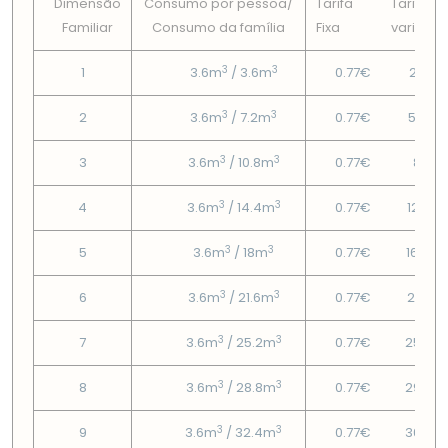
Dimensão
Consumo por pessoa/
Tarifa
Tarifa
Familiar
Consumo da famí­lia
Fixa
variável
3
3
1
3.6m
/ 3.6m
0.77€
2.39€
3
3
2
3.6m
/ 7.2m
0.77€
5.44€
3
3
3
3.6m
/ 10.8m
0.77€
8.9€
3
3
4
3.6m
/ 14.4m
0.77€
12.37
3
3
5
3.6m
/ 18m
0.77€
16.49
3
3
6
3.6m
/ 21.6m
0.77€
20.91
3
3
7
3.6m
/ 25.2m
0.77€
25.33
3
3
8
3.6m
/ 28.8m
0.77€
29.74
3
3
9
3.6m
/ 32.4m
0.77€
36.59