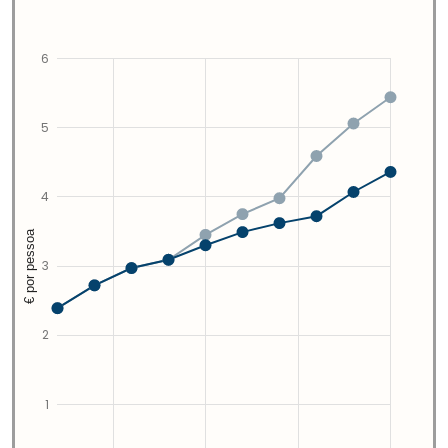
6
5
4
€ por pessoa
3
2
1