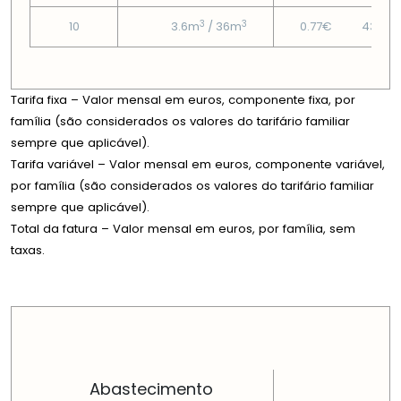
3
3
10
3.6m
/ 36m
0.77€
43.63
Tarifa fixa – Valor mensal em euros, componente fixa, por
família (são considerados os valores do tarifário familiar
sempre que aplicável).
Tarifa variável – Valor mensal em euros, componente variável,
por família (são considerados os valores do tarifário familiar
sempre que aplicável).
Total da fatura – Valor mensal em euros, por família, sem
taxas.
PREÇOS EM CADA DIMENSÃO FAMILIAR
Abastecimento