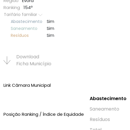
Região
Évora
Ranking
154º
Tarifário familiar
Abastecimento
Sim
Saneamento
Sim
Resí­duos
Sim
Download
Ficha Municí­pio
Link Câmara Municipal
Abastecimento
Saneamento
Posição Ranking / Índice de Equidade
Resí­duos
Total