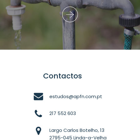
Contactos
estudos@apfn.com.pt
217 552 603
Largo Carlos Botelho, 13
2795-045 Linda-a-Velha