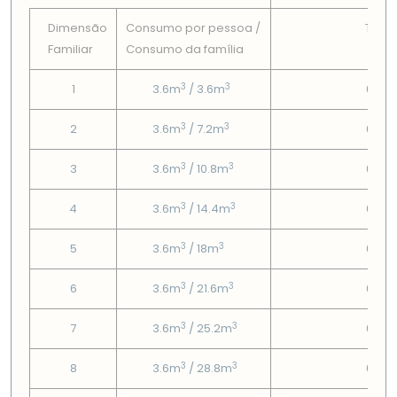
Dimensão
Consumo por pessoa /
Tarif
Familiar
Consumo da famí­lia
Fix
3
3
1
3.6m
/ 3.6m
0.77
3
3
2
3.6m
/ 7.2m
0.77
3
3
3
3.6m
/ 10.8m
0.77
3
3
4
3.6m
/ 14.4m
0.77
3
3
5
3.6m
/ 18m
0.77
3
3
6
3.6m
/ 21.6m
0.77
3
3
7
3.6m
/ 25.2m
0.77
3
3
8
3.6m
/ 28.8m
0.77