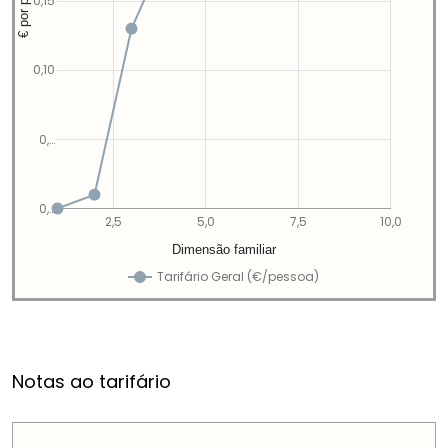
€ por pessoa
0,15
0,10
0,…
0,…
2,5
5,0
7,5
10,0
Dimensão familiar
Tarifário Geral (€/pessoa)
Notas ao tarifário