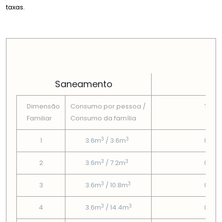
taxas.
PREÇOS EM CADA DIMENSÃO FAMILIAR
Saneamento
Dimensão
Consumo por pessoa /
Tarif
Familiar
Consumo da famí­lia
Fix
3
3
1
3.6m
/ 3.6m
0.75
3
3
2
3.6m
/ 7.2m
0.75
3
3
3
3.6m
/ 10.8m
0.75
3
3
4
3.6m
/ 14.4m
0.75