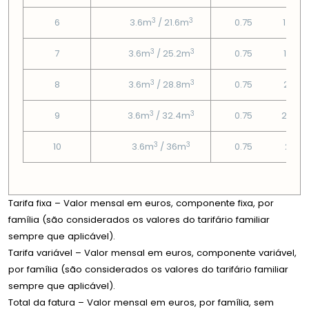
3
3
6
3.6m
/ 21.6m
0.75
1.46€
3
3
7
3.6m
/ 25.2m
0.75
1.82€
3
3
8
3.6m
/ 28.8m
0.75
2.18€
3
3
9
3.6m
/ 32.4m
0.75
2.54€
3
3
10
3.6m
/ 36m
0.75
2.9€
Tarifa fixa – Valor mensal em euros, componente fixa, por
família (são considerados os valores do tarifário familiar
sempre que aplicável).
Tarifa variável – Valor mensal em euros, componente variável,
por família (são considerados os valores do tarifário familiar
sempre que aplicável).
Total da fatura – Valor mensal em euros, por família, sem