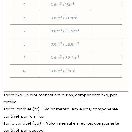
3
3
5
3.6m
/ 18m
0.75
3
3
6
3.6m
/ 21.6m
0.75
3
3
7
3.6m
/ 25.2m
0.75
3
3
8
3.6m
/ 28.8m
0.75
3
3
9
3.6m
/ 32.4m
0.75
3
3
10
3.6m
/ 36m
0.75
Tarifa fixa – Valor mensal em euros, componente fixa, por
família.
Tarifa variável (pf) – Valor mensal em euros, componente
variável, por família.
Tarifa variável (pp) – Valor mensal em euros, componente
variável, por pessoa.