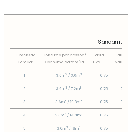
PREÇOS TOTAIS EM CADA DIMENSÃO FAMILIAR
Saneament
Dimensão
Consumo por pessoa/
Tarifa
Tarifa
Familiar
Consumo da famí­lia
Fixa
variável
3
3
1
3.6m
/ 3.6m
0.75
0€
3
3
2
3.6m
/ 7.2m
0.75
0.02€
3
3
3
3.6m
/ 10.8m
0.75
0.38€
3
3
4
3.6m
/ 14.4m
0.75
0.74€
3
3
5
3.6m
/ 18m
0.75
1.1€