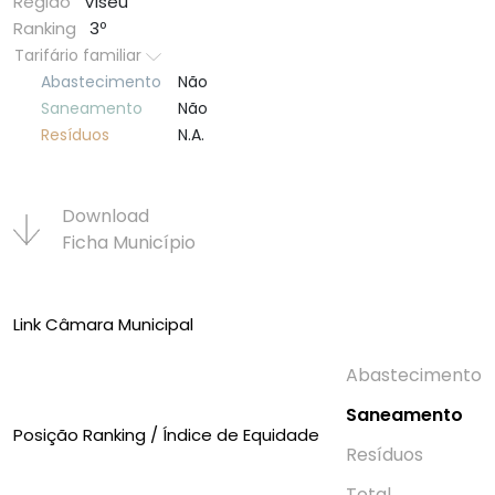
Região
Viseu
Ranking
3º
Tarifário familiar
Abastecimento
Não
Saneamento
Não
Resí­duos
N.A.
Download
Ficha Municí­pio
Link Câmara Municipal
Abastecimento
Saneamento
Posição Ranking / Índice de Equidade
Resí­duos
Total